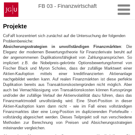
Zum
Johannes
FB 03 - Finanzwirtschaft
Inhalt
Gutenberg-
springen
Universität
Mainz
Projekte
CoFaR konzentriert sich zunächst auf die Untersuchung der folgenden
Problembereiche:
Absicherungsstrategien in unvollständigen Finanzmärkten
: Die
Eleganz der modernen Bewertungstheorie für Finanzderivate beruht auf
der angenommenen Duplikationsfähigkeit von Zahlungsansprüchen. So
impliziert z.B. die Nobelpreis-gekrönte Optionsbewertungsformel von
Fischer Black und Myron Scholes, dass der zufällige Marktwert einer
Aktien-Kaufoption mittels einer kreditfinanzierten Aktienanlage
nachgebildet werden kann. Auf realen Finanzmärkten ist diese perfekte
Duplikation bereits aus Transaktionskostengründen nicht möglich. Aber
auch bei Vernachlässigung von Transaktionskosten können Kurssprünge
und/oder der zufällige Verlauf der Aktienvolatilität dazu führen, dass das
Finanzmarktmodell unvollständig wird. Eine Short-Position in dieser
Aktien-Kaufoption kann dann nicht - wie im Fall eines vollständigen
Finanzmarktes über eine Long-Position im duplizierenden Portefeuille -
vollständig abgesichert werden. Dieses Teilprojekt soll nun verschiedene
Methoden zur Berechnung von Preisen und Absicherungsstrategien
miteinander vergleichen.