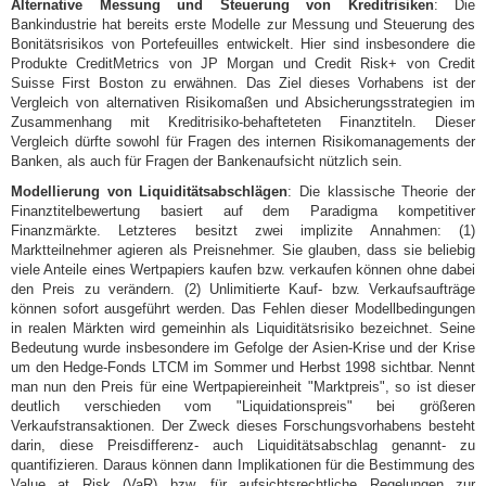
Alternative Messung und Steuerung von Kreditrisiken
: Die
Bankindustrie hat bereits erste Modelle zur Messung und Steuerung des
Bonitätsrisikos von Portefeuilles entwickelt. Hier sind insbesondere die
Produkte CreditMetrics von JP Morgan und Credit Risk+ von Credit
Suisse First Boston zu erwähnen. Das Ziel dieses Vorhabens ist der
Vergleich von alternativen Risikomaßen und Absicherungsstrategien im
Zusammenhang mit Kreditrisiko-behafteteten Finanztiteln. Dieser
Vergleich dürfte sowohl für Fragen des internen Risikomanagements der
Banken, als auch für Fragen der Bankenaufsicht nützlich sein.
Modellierung von Liquiditätsabschlägen
: Die klassische Theorie der
Finanztitelbewertung basiert auf dem Paradigma kompetitiver
Finanzmärkte. Letzteres besitzt zwei implizite Annahmen: (1)
Marktteilnehmer agieren als Preisnehmer. Sie glauben, dass sie beliebig
viele Anteile eines Wertpapiers kaufen bzw. verkaufen können ohne dabei
den Preis zu verändern. (2) Unlimitierte Kauf- bzw. Verkaufsaufträge
können sofort ausgeführt werden. Das Fehlen dieser Modellbedingungen
in realen Märkten wird gemeinhin als Liquiditätsrisiko bezeichnet. Seine
Bedeutung wurde insbesondere im Gefolge der Asien-Krise und der Krise
um den Hedge-Fonds LTCM im Sommer und Herbst 1998 sichtbar. Nennt
man nun den Preis für eine Wertpapiereinheit "Marktpreis", so ist dieser
deutlich verschieden vom "Liquidationspreis" bei größeren
Verkaufstransaktionen. Der Zweck dieses Forschungsvorhabens besteht
darin, diese Preisdifferenz- auch Liquiditätsabschlag genannt- zu
quantifizieren. Daraus können dann Implikationen für die Bestimmung des
Value at Risk (VaR) bzw. für aufsichtsrechtliche Regelungen zur